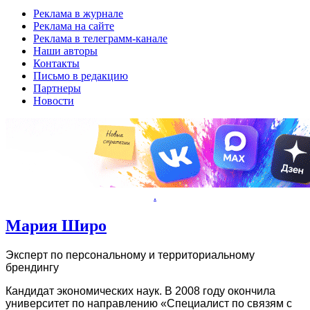
Реклама в журнале
Реклама на сайте
Реклама в телеграмм-канале
Наши авторы
Контакты
Письмо в редакцию
Партнеры
Новости
.
Мария Широ
Эксперт по персональному и территориальному
брендингу
Нестабільна економіка, непередбачувані події та зростання по
Кандидат экономических наук. В 2008 году окончила
багатьох українців шукати гнучкі та доступні способи покритт
университет по направлению «Специалист по связям с