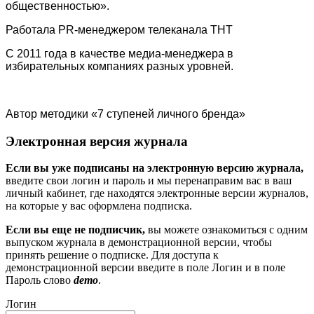
важливо мати доступ до грошей не лише в робочий час, а й у б
общественностью».
гроші цілодобово на картку
стали справжнім порятунком для тих
Работала PR-менеджером телеканала ТНТ
автономність. Платформа обробляє запити автоматично: не важл
субота о 3-й ночі — кошти будуть зараховані оперативно. Завдяк
С 2011 года в качестве медиа-менеджера в
картками виплати проходять миттєво, без затримок і перевірок.
избирательных компаниях разных уровней.
стресу в складних ситуаціях і дозволяє зберегти контроль над 
фінансова послуга — це надійна підтримка у будь-який час. Там,
В
цифрові сервіси діють негайно.
Автор методики «7 ступеней личного бренда»
Электронная версия журнала
Если вы уже подписаны на электронную версию журнала,
введите свои логин и пароль и мы перенаправим вас в ваш
личный кабинет, где находятся электронные версии журналов,
на которые у вас оформлена подписка.
Если вы еще не подписчик,
вы можете ознакомиться с одним
выпуском журнала в демонстрационной версии, чтобы
принять решение о подписке. Для доступа к
демонстрационной версии введите в поле Логин и в поле
Пароль слово
demo
.
Логин